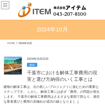
コ
ナ
ン
ビ
テ
ゲ
ン
ー
ツ
シ
へ
ョ
2024年10月
ス
ン
キ
に
ッ
移
HOME
2024年10月
プ
動
2024年10月22日
解体
千葉市における解体工事費用の現
実と選び方納得のいく工事とは
建物の解体工事は、次の新しいプロジェクトに進むための重要な
ステップです。 しかし、解体工事には必ず「費用」の問題が発生
します。 千葉市の解体工事費用はさまざまな要因で異なり、適切
な業者選びと費用の見極めが成功の鍵となりま […]