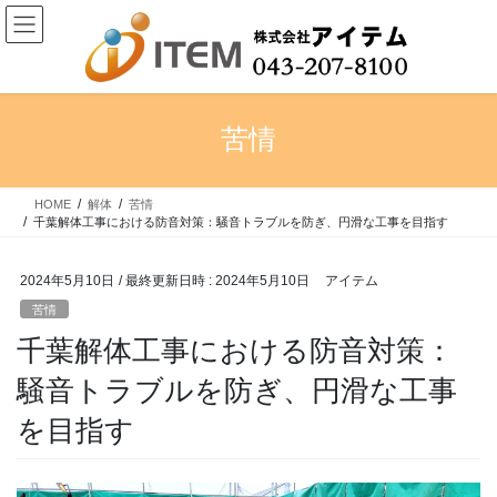
コ
ナ
ン
ビ
テ
ゲ
ン
ー
ツ
シ
へ
ョ
苦情
ス
ン
キ
に
ッ
移
HOME
解体
苦情
プ
動
千葉解体工事における防音対策：騒音トラブルを防ぎ、円滑な工事を目指す
2024年5月10日
/ 最終更新日時 :
2024年5月10日
アイテム
苦情
千葉解体工事における防音対策：
騒音トラブルを防ぎ、円滑な工事
を目指す