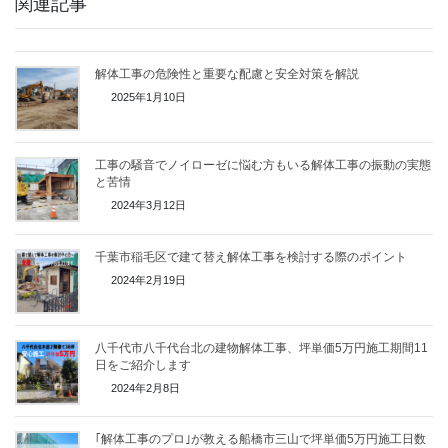
関連記事
解体工事の危険性と重要な配慮と安全対策を解説
2025年1月10日
工事の騒音でノイローゼに悩む方もいる解体工事の振動の実態
と苦情
2024年3月12日
千葉市稲毛区で建て替え解体工事を検討する際のポイント
2024年2月19日
八千代市八千代台北の建物解体工事、坪単価5万円施工期間11
日をご紹介します
2024年2月8日
｢解体工事のプロ｣が教える船橋市三山で坪単価5万円施工日数