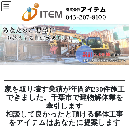
コ
ナ
ン
ビ
テ
ゲ
ン
ー
ツ
シ
へ
ョ
ス
ン
キ
に
ッ
移
プ
動
家を取り壊す業績が年間約230件施工
できました。千葉市で建物解体業を
牽引します
相談して良かったと頂ける解体工事
をアイテムはあなたに提案します